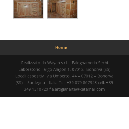
Home
Realizzato da Wayan s.r.l. - Falegnameria Sechi
Laboratorio: largo Alagon 1, 07012- Bonorva (SS)
Locali espositivi: via Umberto, 44 – 07012 – Bonorva
(SS) – Sardegna - Italia Tel. +39 079 867343 cell. +39
349 1310720
f.a.artigianarte@katamail.com