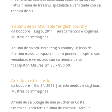
Fattu in linna de frassinu ispazulada e verniciada con sa
tennica de su...
Taulinu de salottu istile “english country”
da
bobbore
|
Lug 5, 2011
|
arredamentos e coghinas
,
Mustras de immagines
Taulinu de salottu istile “englis country” in linna de
frassinu massitzu ispazulada pro ponnere a ispiccu sas
venaduras e verniciadu cun sa tennica de su
“decapato”. Misuras cm 85 x 85 x 50...
Arredu in istile sardu
da
bobbore
|
Giu 14, 2011
|
arredamentos e coghinas
,
Mustras de immagines
Arredu de sa butega de unu pilucheri in Costa
Smeralda. Totu fattu in linna de castanzu sardu e