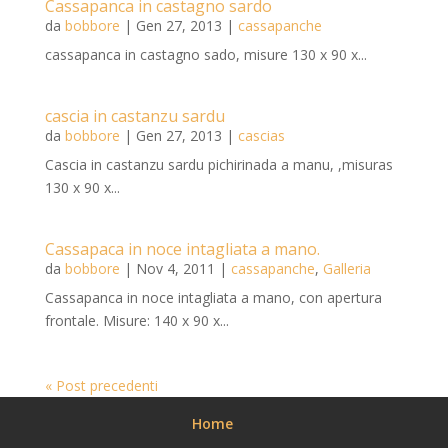
Cassapanca in castagno sardo
da
bobbore
|
Gen 27, 2013
|
cassapanche
cassapanca in castagno sado, misure 130 x 90 x...
cascia in castanzu sardu
da
bobbore
|
Gen 27, 2013
|
cascias
Cascia in castanzu sardu pichirinada a manu, ,misuras
130 x 90 x...
Cassapaca in noce intagliata a mano.
da
bobbore
|
Nov 4, 2011
|
cassapanche
,
Galleria
Cassapanca in noce intagliata a mano, con apertura
frontale. Misure: 140 x 90 x...
« Post precedenti
Home