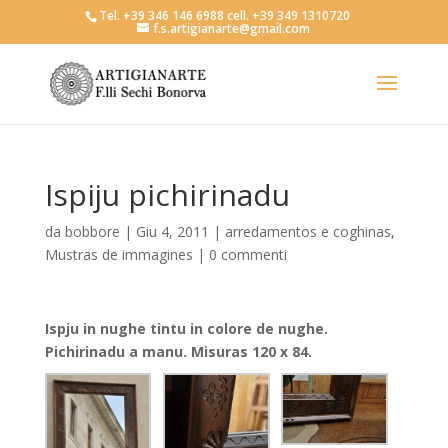
Tel. +39 346 146 6988 cell. +39 349 1310720
f.s.artigianarte@gmail.com
Ispiju pichirinadu
da
bobbore
|
Giu 4, 2011
|
arredamentos e coghinas
,
Mustras de immagines
|
0 commenti
Ispju in nughe tintu in colore de nughe.
Pichirinadu a manu. Misuras 120 x 84.