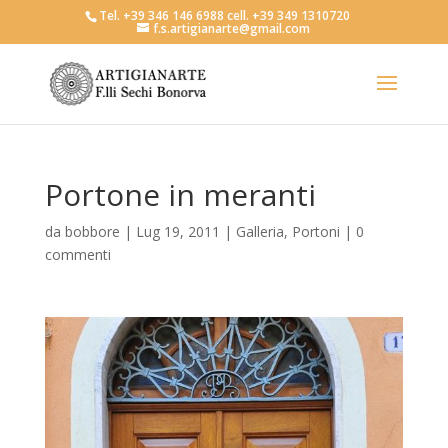
Tel. +39 346 146 6988 cell. +39 349 1310720
f.s.artigianarte@gmail.com
Portone in meranti
da
bobbore
|
Lug 19, 2011
|
Galleria
,
Portoni
|
0
commenti