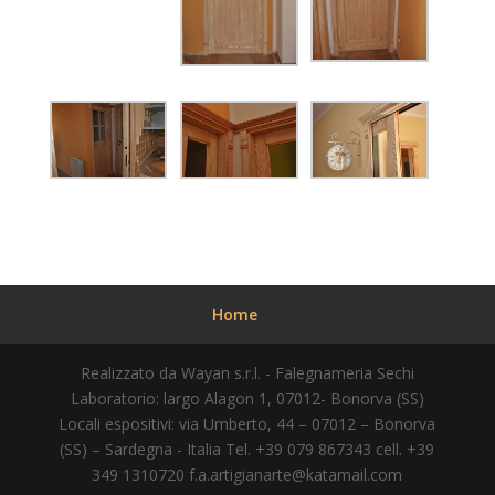
Home
Realizzato da Wayan s.r.l. - Falegnameria Sechi
Laboratorio: largo Alagon 1, 07012- Bonorva (SS)
Locali espositivi: via Umberto, 44 – 07012 – Bonorva
(SS) – Sardegna - Italia Tel. +39 079 867343 cell. +39
349 1310720
f.a.artigianarte@katamail.com