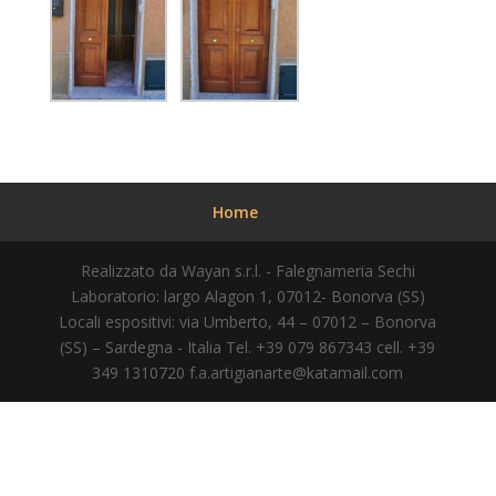
Home
Realizzato da Wayan s.r.l. - Falegnameria Sechi
Laboratorio: largo Alagon 1, 07012- Bonorva (SS)
Locali espositivi: via Umberto, 44 – 07012 – Bonorva
(SS) – Sardegna - Italia Tel. +39 079 867343 cell. +39
349 1310720
f.a.artigianarte@katamail.com