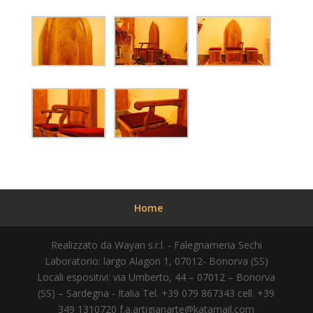
Home
Realizzato da Wayan s.r.l. - Falegnameria Sechi
Laboratorio: largo Alagon 1, 07012- Bonorva (SS)
Locali espositivi: via Umberto, 44 – 07012 – Bonorva
(SS) – Sardegna - Italia Tel. +39 079 867343 cell. +39
349 1310720
f.a.artigianarte@katamail.com