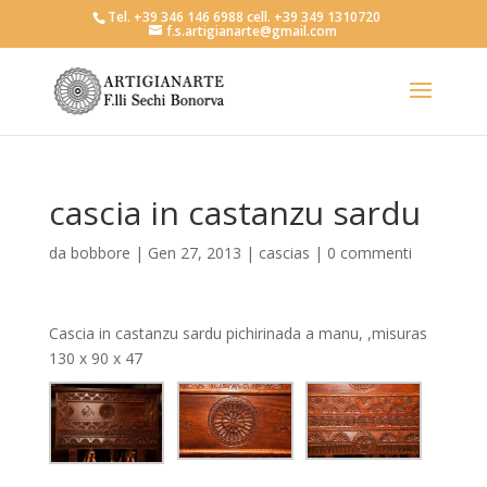
Tel. +39 346 146 6988 cell. +39 349 1310720
f.s.artigianarte@gmail.com
cascia in castanzu sardu
da
bobbore
|
Gen 27, 2013
|
cascias
|
0 commenti
Cascia in castanzu sardu pichirinada a manu, ,misuras
130 x 90 x 47