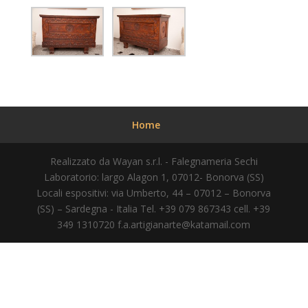
Home
Realizzato da Wayan s.r.l. - Falegnameria Sechi
Laboratorio: largo Alagon 1, 07012- Bonorva (SS)
Locali espositivi: via Umberto, 44 – 07012 – Bonorva
(SS) – Sardegna - Italia Tel. +39 079 867343 cell. +39
349 1310720
f.a.artigianarte@katamail.com