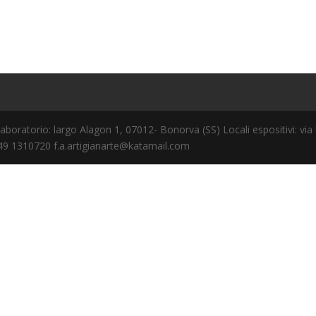
Laboratorio: largo Alagon 1, 07012- Bonorva (SS) Locali espositivi: v
 349 1310720
f.a.artigianarte@katamail.com