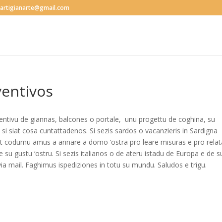
s.artigianarte@gmail.com
ventivos
entivu de giannas, balcones o portale, unu progettu de coghina, su
si siat cosa cuntattadenos. Si sezis sardos o vacanzieris in Sardigna
est codumu amus a annare a domo ‘ostra pro leare misuras e pro relat
su gustu ‘ostru. Si sezis italianos o de ateru istadu de Europa e de s
 mail. Faghimus ispediziones in totu su mundu. Saludos e trigu.