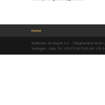
Home
Realizzato da Wayan s.r.l. - Falegnameria Sechi 
Sardegna - Italia Tel. +39 079 867343 cell. +39