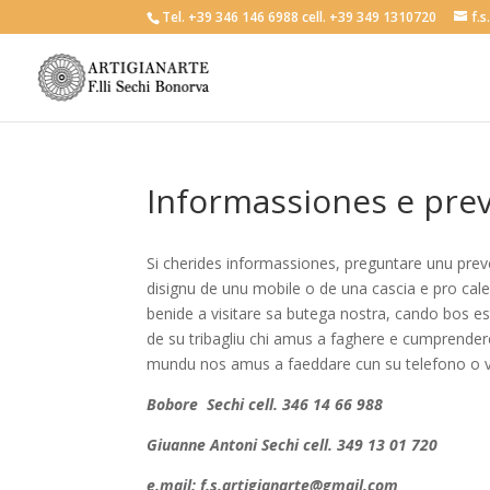
Tel. +39 346 146 6988 cell. +39 349 1310720
f.
Informassiones e pre
Si cherides informassiones, preguntare unu prev
disignu de unu mobile o de una cascia e pro cale 
benide a visitare sa butega nostra, cando bos 
de su tribagliu chi amus a faghere e cumprendere 
mundu nos amus a faeddare cun su telefono o via
Bobore Sechi cell. 346 14 66 988
Giuanne Antoni Sechi cell. 349 13 01 720
e.mail:
f.s.artigianarte@gmail.com